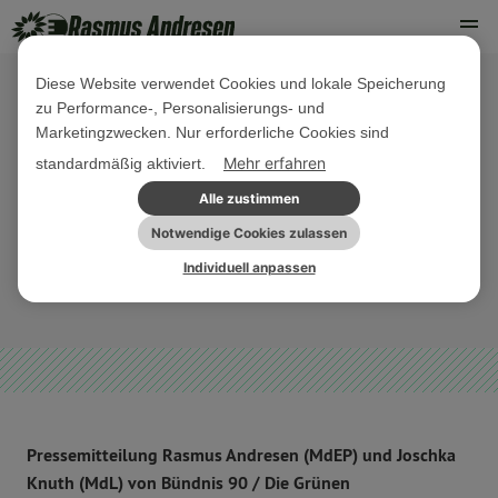
Diese Website verwendet Cookies und lokale Speicherung
zu Performance-, Personalisierungs- und
21. APRIL 2022
Marketingzwecken. Nur erforderliche Cookies sind
Schleswig-Holstein braucht mehr
Mehr erfahren
standardmäßig aktiviert.
als Ankündigungen: Transformation
Alle zustimmen
zur klimaneutralen Schifffahrt
Notwendige Cookies zulassen
Individuell anpassen
NORDDEUTSCHLAND
PRESSEMITTEILUNG
Pressemitteilung Rasmus Andresen (MdEP) und Joschka
Knuth (MdL) von Bündnis 90 / Die Grünen