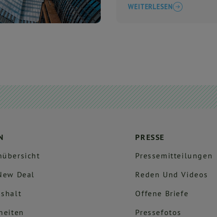
angenommen
WEITERLESEN
N
PRESSE
übersicht
Pressemitteilungen
New Deal
Reden Und Videos
shalt
Offene Briefe
heiten
Pressefotos