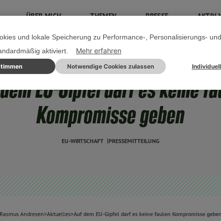
ÜBER MICH
THEMEN
PRESSE
AKTIV 
kies und lokale Speicherung zu Performance-, Personalisierungs- un
Mehr erfahren
tandardmäßig aktiviert.
stimmen
Notwendige Cookies zulassen
Individuel
17. JANUAR 2024
 dem EU-Gipfel darf es keine fa
Kompromisse geben
EU-WIRTSCHAFT
PRESSEMITTEILUNG
Rasmus Andresen
>
Aktuelles
>
Auf dem EU-Gipfel darf es keine faulen Kompromisse gebe