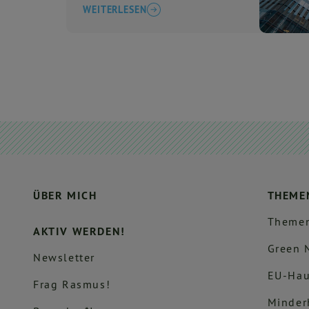
WEITERLESEN
ÜBER MICH
THEME
Themen
AKTIV WERDEN!
Green 
Newsletter
EU-Hau
Frag Rasmus!
Minder