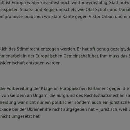
lt ist Europa weder krisenfest noch wettbewerbsfähig. Statt notw
erspielen Staats- und Regierungschefs wie Olaf Scholz und Dona
 Kompromisse, brauchen wir klare Kante gegen Viktor Orban und e
ich das Stimmrecht entzogen werden. Er hat oft genug gezeigt, da
mmenarbeit in der Europäischen Gemeinschaft hat. Ihm muss das 
sidentschaft entzogen werden.
 die Vorbereitung der Klage im Europäischen Parlament gegen di
e von Geldern an Ungarn, die aufgrund des Rechtsstaatsmechani
eidung war nicht nur ein politischer, sondern auch ein juristischer 
ckade bei der Ukrainehilfe nicht aufgegeben hat – juristisch, weil
nicht umgesetzt hat.”