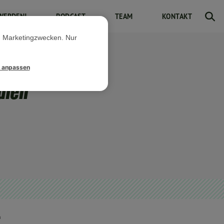
WERDEN!
PODCAST
TEAM
KONTAKT
d Marketingzwecken. Nur
l anpassen
ulen
n