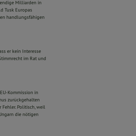
endige Milliarden in
ld Tusk Europas
inen handlungsfähigen
ss er kein Interesse
Stimmrecht im Rat und
e EU-Kommission in
smus zurückgehalten
Fehler. Politisch, weil
 Ungarn die nötigen