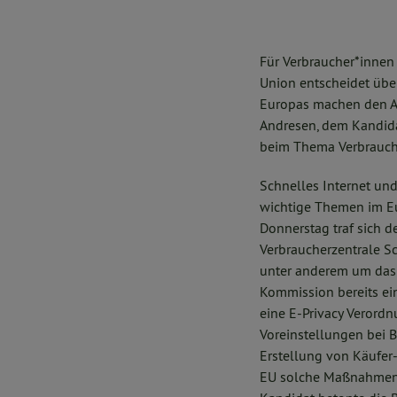
Für Verbraucher*inne
Union entscheidet über
Europas machen den All
Andresen, dem Kandida
beim Thema Verbrauche
Schnelles Internet un
wichtige Themen im 
Donnerstag traf sich d
Verbraucherzentrale S
unter anderem um das R
Kommission bereits ei
eine E-Privacy Verordn
Voreinstellungen bei 
Erstellung von Käufer-
EU solche Maßnahmen u