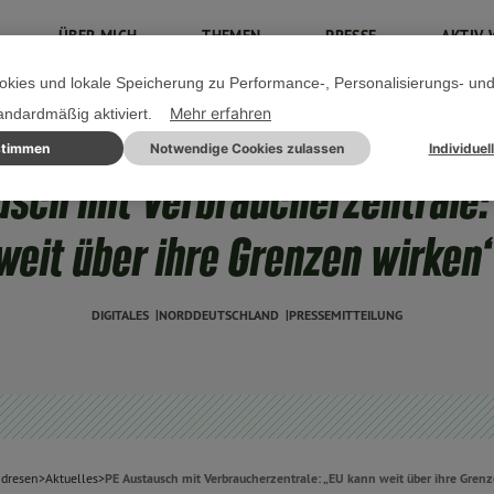
ÜBER MICH
THEMEN
PRESSE
AKTIV 
kies und lokale Speicherung zu Performance-, Personalisierungs- un
Mehr erfahren
tandardmäßig aktiviert.
stimmen
Notwendige Cookies zulassen
Individuel
19. MAI 2019
usch mit Verbraucherzentrale:
weit über ihre Grenzen wirken
DIGITALES
NORDDEUTSCHLAND
PRESSEMITTEILUNG
dresen
>
Aktuelles
>
PE Austausch mit Verbraucherzentrale: „EU kann weit über ihre Gren