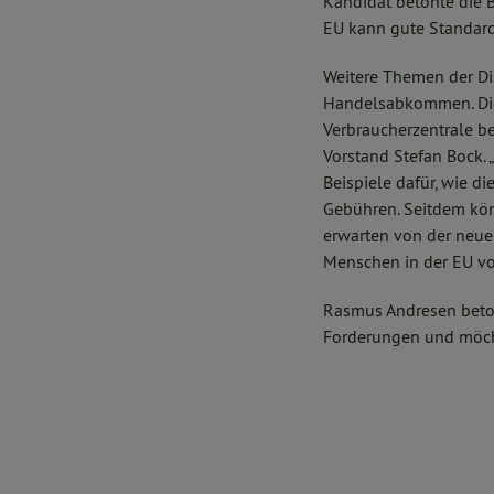
Kandidat betonte die B
EU kann gute Standards
Weitere Themen der Di
Handelsabkommen. Di
Verbraucherzentrale b
Vorstand Stefan Bock. „
Beispiele dafür, wie d
Gebühren. Seitdem kön
erwarten von der neuen
Menschen in der EU von
Rasmus Andresen betont
Forderungen und möcht