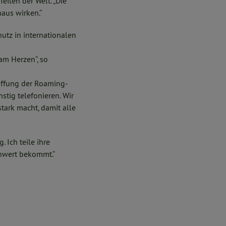
ilen der Welt. „Die
naus wirken.“
utz in internationalen
am Herzen“, so
haffung der Roaming-
tig telefonieren. Wir
tark macht, damit alle
 Ich teile ihre
enwert bekommt.“