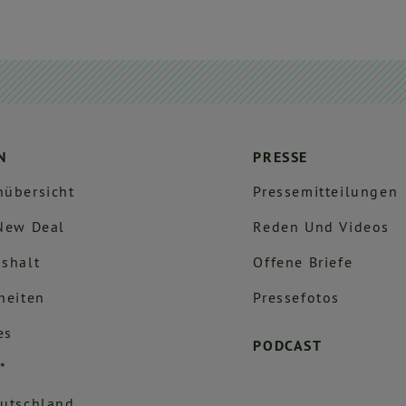
N
PRESSE
übersicht
Pressemitteilungen
New Deal
Reden Und Videos
shalt
Offene Briefe
heiten
Pressefotos
es
PODCAST
*
utschland