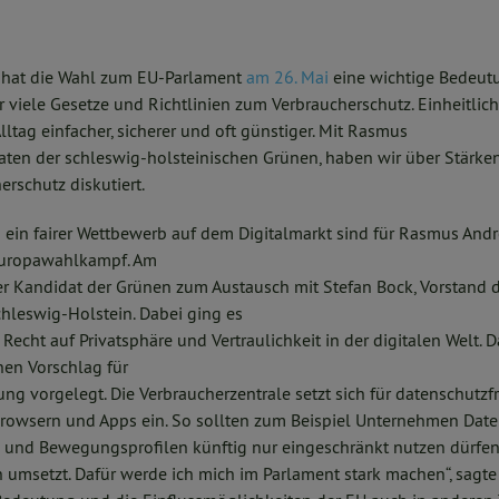
n hat die Wahl zum EU-Parlament
am 26. Mai
eine wichtige Bedeutu
 viele Gesetze und Richtlinien zum Verbraucherschutz. Einheitlic
tag einfacher, sicherer und oft günstiger. Mit Rasmus
ten der schleswig-holsteinischen Grünen, haben wir über Stärk
rschutz diskutiert.
d ein fairer Wettbewerb auf dem Digitalmarkt sind für Rasmus And
Europawahlkampf. Am
er Kandidat der Grünen zum Austausch mit Stefan Bock, Vorstand 
chleswig-Holstein. Dabei ging es
echt auf Privatsphäre und Vertraulichkeit in der digitalen Welt. D
nen Vorschlag für
ung vorgelegt. Die Verbraucherzentrale setzt sich für datenschutzf
Browsern und Apps ein. So sollten zum Beispiel Unternehmen Date
 und Bewegungsprofilen künftig nur eingeschränkt nutzen dürfen. „
msetzt. Dafür werde ich mich im Parlament stark machen“, sagte