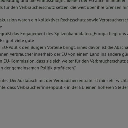
edeutung und die Einflussmöglichkeiten der EU auch in anderen Te
 für den Verbraucherschutz setzen, die weit über ihre Grenzen hi
skussion waren ein kollektiver Rechtsschutz sowie Verbrauchersch
e
egrüßt das Engagement des Spitzenkandidaten. „Europa liegt uns 
Es gibt viele gute
ie EU-Politik den Bürgern Vorteile bringt. Eines davon ist die Absc
nen Verbraucher innerhalb der EU von einem Land ins andere güns
 EU-Kommission, dass sie sich weiter für den Verbraucherschutz s
 der gemeinsamen Politik profitieren.“
e: „Der Austausch mit der Verbraucherzentrale ist mir sehr wichtig.
e, dass Verbraucher*innenpolitik in der EU einen höheren Stell