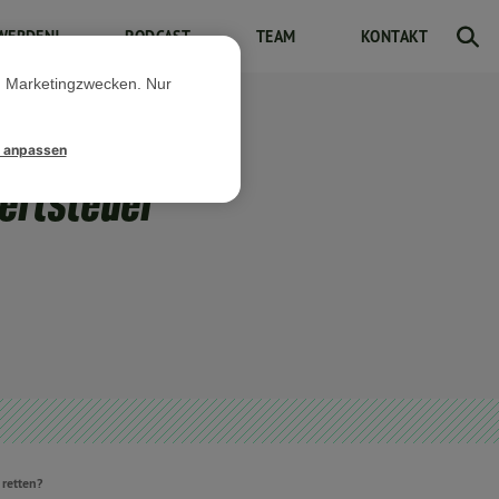
WERDEN!
PODCAST
TEAM
KONTAKT
d Marketingzwecken. Nur
l anpassen
ertsteuer
retten?