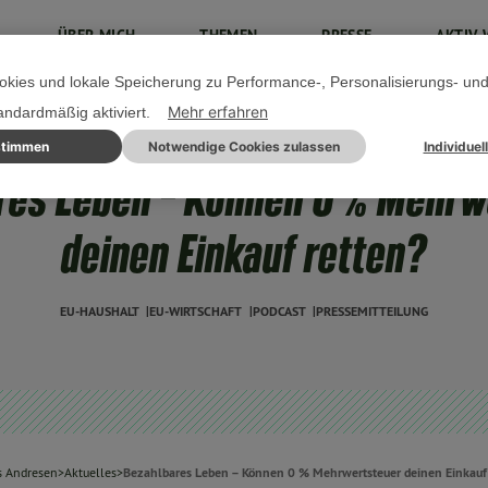
ÜBER MICH
THEMEN
PRESSE
AKTIV 
kies und lokale Speicherung zu Performance-, Personalisierungs- un
Mehr erfahren
tandardmäßig aktiviert.
stimmen
Notwendige Cookies zulassen
Individuel
13. APRIL 2026
res Leben – Können 0 % Mehrw
deinen Einkauf retten?
EU-HAUSHALT
EU-WIRTSCHAFT
PODCAST
PRESSEMITTEILUNG
 Andresen
>
Aktuelles
>
Bezahlbares Leben – Können 0 % Mehrwertsteuer deinen Einkauf 