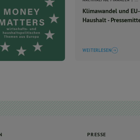
NACHHALTIGE FINANZEN
...
Klimawandel und EU-
Haushalt - Pressemitt
WEITERLESEN
N
PRESSE