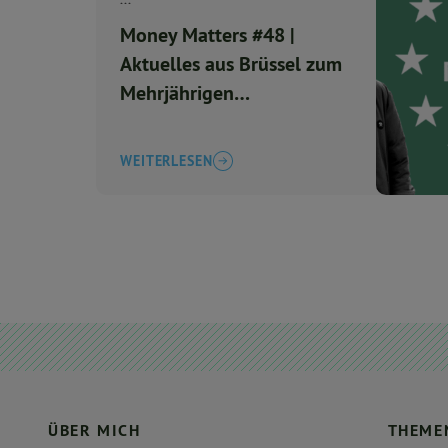
...
Money Matters #48 |
Aktuelles aus Brüssel zum
Mehrjährigen
Finanzrahmen 2028-2034
WEITERLESEN
ÜBER MICH
THEME