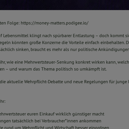
sten Folge: https://money-matters.podigee.io/
f Lebensmittel klingt nach spürbarer Entlastung – doch kommt sie
geln könnten große Konzerne die Vorteile einfach einbehalten. Dam
ächlich sinken, braucht es mehr als nur politische Ankündigungen
t ihr, wie eine Mehrwertsteuer-Senkung konkret wirken kann, wel
elen – und warum das Thema politisch so umkämpft ist.
ie aktuelle Wehrpflicht-Debatte und neue Regelungen für junge
hr:
ehrwertsteuer euren Einkauf wirklich günstiger macht
tungen tatsächlich bei Verbraucher*innen ankommen
kte rund um Wehrpflicht und Wirtschaft besser einordnen