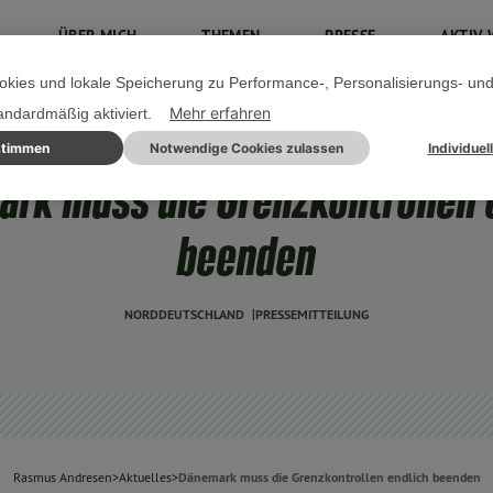
ÜBER MICH
THEMEN
PRESSE
AKTIV 
kies und lokale Speicherung zu Performance-, Personalisierungs- un
Mehr erfahren
tandardmäßig aktiviert.
stimmen
Notwendige Cookies zulassen
Individuel
30. JUNI 2023
rk muss die Grenzkontrollen 
beenden
NORDDEUTSCHLAND
PRESSEMITTEILUNG
Rasmus Andresen
>
Aktuelles
>
Dänemark muss die Grenzkontrollen endlich beenden