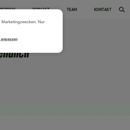
WERDEN!
PODCAST
TEAM
KONTAKT
d Marketingzwecken. Nur
l anpassen
endlich