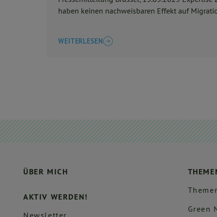
haben keinen nachweisbaren Effekt auf Migrati
WEITERLESEN
ÜBER MICH
THEME
Themen
AKTIV WERDEN!
Green 
Newsletter