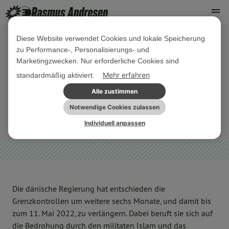
Diese Website verwendet Cookies und lokale Speicherung
zu Performance-, Personalisierungs- und
18. OKTOBER 2021
Marketingzwecken. Nur erforderliche Cookies sind
Dänemark verlängert
Mehr erfahren
standardmäßig aktiviert.
Grenzkontrollen zu Unrecht
Alle zustimmen
Notwendige Cookies zulassen
NORDDEUTSCHLAND
PRESSEMITTEILUNG
Individuell anpassen
Die dänische Regierung hat entschieden die
Grenzkontrollen um weitere sechs Monate, und damit bis
zum 11. Mai 2022, zu verlängern. Dabei beruft sie sich auf
die Bedrohung durch den militaten Islam und das