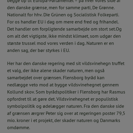
begge op til Europa-Parlamentet – på hver vores side af
den danske grænse, men for samme parti, De Grønne.
Nationalt for hhv. Die Grünen og Socialistisk Folkeparti.
For os handler EU i dag om mere end fred og frihandel.
Det handler om forpligtende samarbejde om stort set.Og
om alt det vigtigste, ikke mindst klimaet, som udgør den
største trussel mod vores verden i dag. Naturen er en
anden sag, der bør styrkes i EU.
Her har den danske regering med sit vildsvinehegn truffet
et valg, der ikke alene skader naturen, men også
samarbejdet over grænsen. Flensborg byråd kan
nedlægge veto mod at bygge vildsvinehegnet gennem
Kollund skov. Som byrådspolitiker i Flensborg har Rasmus
opfordret til at gøre det. Vildsvinehegnet er populistisk
symbolpolitik og ødelægger naturen. Fra den danske side
af grænsen ærgrer Peter sig over at regeringen poster 79,5
mio. kroner i et projekt, der skader naturen og Danmarks
omdømme.