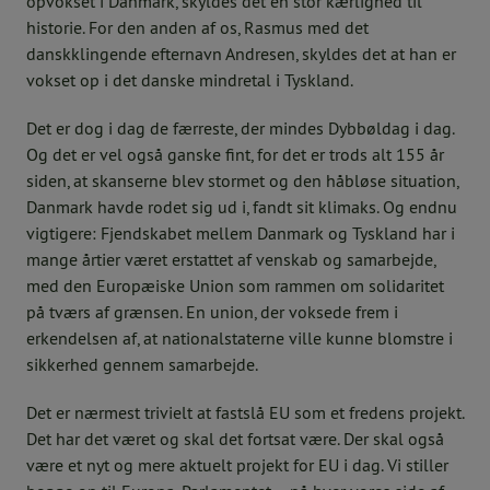
opvokset i Danmark, skyldes det en stor kærlighed til
historie. For den anden af os, Rasmus med det
danskklingende efternavn Andresen, skyldes det at han er
vokset op i det danske mindretal i Tyskland.
Det er dog i dag de færreste, der mindes Dybbøldag i dag.
Og det er vel også ganske fint, for det er trods alt 155 år
siden, at skanserne blev stormet og den håbløse situation,
Danmark havde rodet sig ud i, fandt sit klimaks. Og endnu
vigtigere: Fjendskabet mellem Danmark og Tyskland har i
mange årtier været erstattet af venskab og samarbejde,
med den Europæiske Union som rammen om solidaritet
på tværs af grænsen. En union, der voksede frem i
erkendelsen af, at nationalstaterne ville kunne blomstre i
sikkerhed gennem samarbejde.
Det er nærmest trivielt at fastslå EU som et fredens projekt.
Det har det været og skal det fortsat være. Der skal også
være et nyt og mere aktuelt projekt for EU i dag. Vi stiller