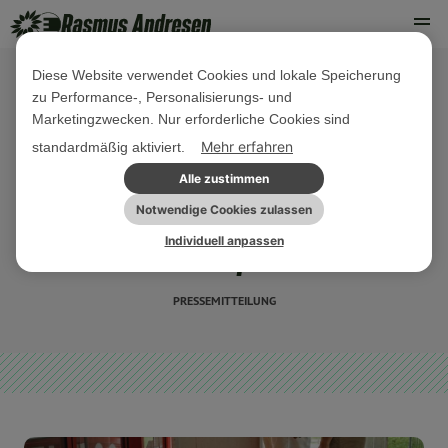
Diese Website verwendet Cookies und lokale Speicherung
zu Performance-, Personalisierungs- und
01. AUGUST 2022
Marketingzwecken. Nur erforderliche Cookies sind
Die Grenzkontrollen müssen
Mehr erfahren
standardmäßig aktiviert.
aufhören! Ursula von der Leyen
Alle zustimmen
sollte den dänischen Unsinn nicht
Notwendige Cookies zulassen
Individuell anpassen
mehr akzeptieren.
PRESSEMITTEILUNG