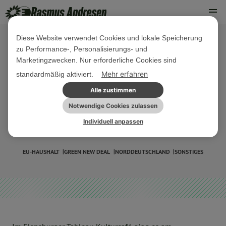
Diese Website verwendet Cookies und lokale Speicherung
zu Performance-, Personalisierungs- und
27. FEBRUAR 2020
Marketingzwecken. Nur erforderliche Cookies sind
Bericht: Diskussion mit grünen
Mehr erfahren
standardmäßig aktiviert.
Europaabgeordneten: Keine
Alle zustimmen
Handelsabkommen ohne Klima- und
Notwendige Cookies zulassen
Individuell anpassen
Menschenrechtsschutz
EU-HAUSHALT
GREEN NEW DEAL
NORDDEUTSCHLAND
SONSTIGES