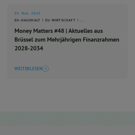
05. Dez. 2025
EU-HAUSHALT
EU-WIRTSCHAFT
...
Money Matters #48 | Aktuelles aus
Brüssel zum Mehrjährigen Finanzrahmen
2028-2034
WEITERLESEN