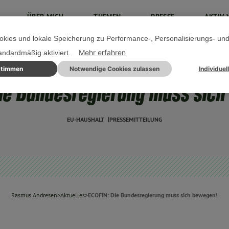
ÜBER MICH
THEMEN
PRESSE
AKTIV 
kies und lokale Speicherung zu Performance-, Personalisierungs- un
Mehr erfahren
tandardmäßig aktiviert.
stimmen
Notwendige Cookies zulassen
Individuel
04. OKTOBER 2022
Die Bundesregierung muss sich
EU-HAUSHALT
PRESSEMITTEILUNG
Rasmus Andresen
>
Aktuelles
>
ECOFIN: Die Bundesregierung muss sich bewegen!