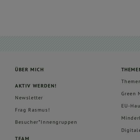
ÜBER MICH
THEME
Themen
AKTIV WERDEN!
Green 
Newsletter
EU-Hau
Frag Rasmus!
Minder
Besucher*innengruppen
Digital
TEAM