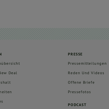
N
PRESSE
übersicht
Pressemitteilungen
New Deal
Reden Und Videos
shalt
Offene Briefe
heiten
Pressefotos
es
PODCAST