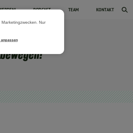
WERDEN!
PODCAST
TEAM
KONTAKT
d Marketingzwecken. Nur
l anpassen
 bewegen!