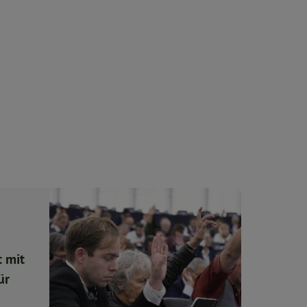
 mit
ür