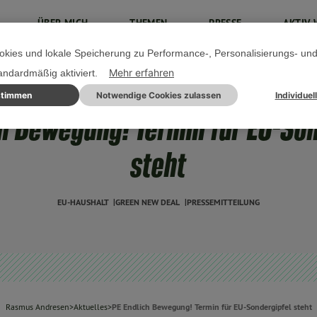
ÜBER MICH
THEMEN
PRESSE
AKTIV 
kies und lokale Speicherung zu Performance-, Personalisierungs- un
Mehr erfahren
tandardmäßig aktiviert.
stimmen
Notwendige Cookies zulassen
Individuel
26. JANUAR 2020
ch Bewegung! Termin für EU-Son
steht
EU-HAUSHALT
GREEN NEW DEAL
PRESSEMITTEILUNG
Rasmus Andresen
>
Aktuelles
>
PE Endlich Bewegung! Termin für EU-Sondergipfel steht