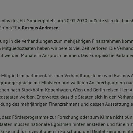
rmins des EU-Sondergipfels am 20.02.2020 äußerte sich der haush
 Grüne/EFA,
Rasmus Andresen
:
egung in die Verhandlungen zum mehrjährigen Finanzrahmen kommt
 Mitgliedsstaaten haben wir bereits viel Zeit verloren. Die Verh
t werden Monate in Anspruch nehmen. Das Europäische Parlament
es Mitglied im parlamentarischen Verhandlungsteam wird Rasmus
ergrundgespräche mit Ministern und weiteren Ansprechpartnern na
n nach Stockholm, Kopenhagen, Wien und Berlin reisen. Herr An
iedstaaten werben. Er erwartet, dass die Staaten sich in den Verha
edung des mehrjährigen Finanzrahmens und dessen Ausstattung e
on, dass Förderprogramme zur Forschung oder zum Klima nicht pün
staaten müssen nationale Egoismen hinten anstellen und für ein s
ise und für Investitionen in Forschung und Digitalisierung eintre