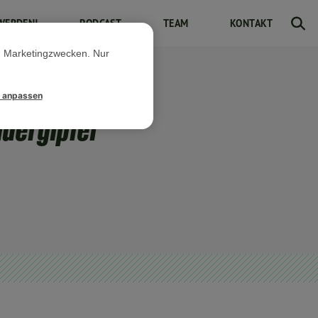
WERDEN!
PODCAST
TEAM
KONTAKT
d Marketingzwecken. Nur
l anpassen
dergipfel