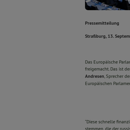
Pressemitteilung
Straßburg, 13. Septe
Das Europäische Parlam
freigemacht. Das ist d
Andresen
, Sprecher d
Europäischen Parlame
“Diese schnelle finanz
stemmen, die der russis