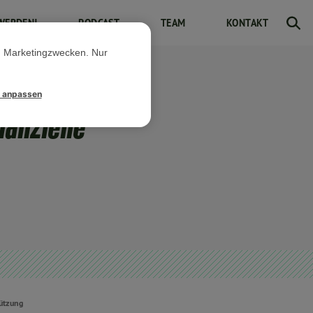
WERDEN!
PODCAST
TEAM
KONTAKT
d Marketingzwecken. Nur
l anpassen
nanzielle
tützung