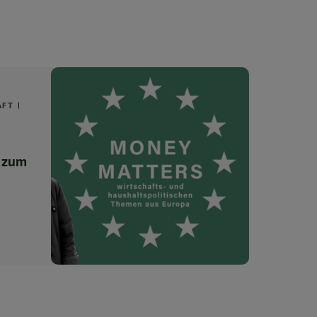
AFT
l zum
2034