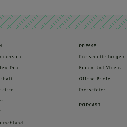
N
PRESSE
übersicht
Pressemitteilungen
New Deal
Reden Und Videos
shalt
Offene Briefe
heiten
Pressefotos
es
PODCAST
*
utschland