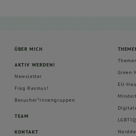
ÜBER MICH
THEME
Themen
AKTIV WERDEN!
Green 
Newsletter
EU-Hau
Frag Rasmus!
Minder
Besucher*innengruppen
Digital
TEAM
LGBTIQ
Nordde
KONTAKT