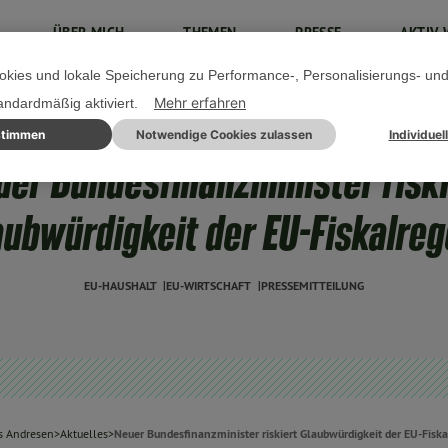
ÜBER MICH
THEMEN
PRESSE
AKTIV 
kies und lokale Speicherung zu Performance-, Personalisierungs- un
Mehr erfahren
tandardmäßig aktiviert.
stimmen
Notwendige Cookies zulassen
Individuel
13. MAI 2025
uer Bundesfinanzminister riski
aubwürdigkeit der EU-Fiskalreg
EU-HAUSHALT
EU-WIRTSCHAFT
PRESSEMITTEILUNG
 Andresen
>
Aktuelles
>
Neuer Bundesfinanzminister riskiert Glaubwürdigkeit der EU-Fiska