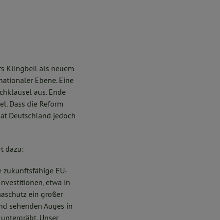
rs Klingbeil als neuem
ationaler Ebene. Eine
chklausel aus. Ende
el. Dass die Reform
at Deutschland jedoch
t dazu:
ne zukunftsfähige EU-
nvestitionen, etwa in
maschutz ein großer
and sehenden Auges in
 untergräbt. Unser