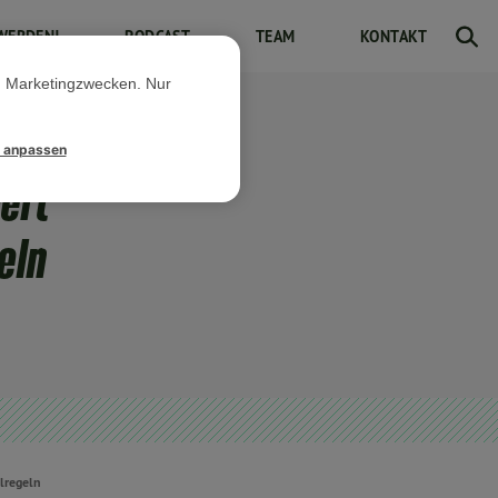
WERDEN!
PODCAST
TEAM
KONTAKT
d Marketingzwecken. Nur
l anpassen
ert
eln
lregeln