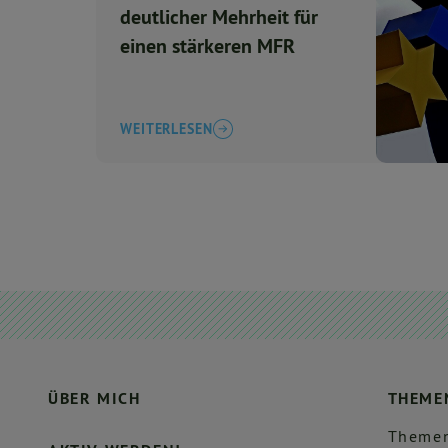
deutlicher Mehrheit für
einen stärkeren MFR
WEITERLESEN
ÜBER MICH
THEME
Themen