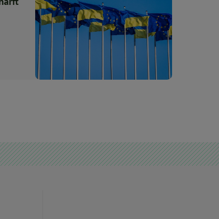
härft
schem