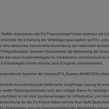
Treffen diskutierten die EU-Finanzminister*innen erstmals mit La
zminister die Erhöhung der Verteidigungsausgaben auf EU- und n
für eine temporäre, koordinierte Anwendung der nationalen Auswei
f Mitgliedstaaten, darunter Deutschland, die Aktivierung der Klaus
d das neue Sondervermögen für Infrastruktur und Klimaschutz h
EU-Fiskalregeln führen könnte, lässt Klingbeil unkommentiert.
nanzpolitische Sprecher der Grünen/EFA, Rasmus ANDRESEN, erklär
ationalen Ausweichklausel bietet keine langfristige Lösung für ei
afft weder Planungssicherheit noch den nötigen Raum für wichtige I
eutschland ist mit dem Sondervermögen für Infrastruktur und Kli
rbildwirkung für die EU-Ebene haben könnte. Nun läuft Deutschl
 EU-Fiskalregeln, was die Glaubwürdigkeit des Regelwerks massiv