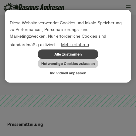
Diese Website verwendet Cookies und lokale Speicherung
zu Performance-, Personalisierungs- und
15. MAI 2023
Marketingzwecken. Nur erforderliche Cookies sind
EU-Frühjahrsprognose: Trotz
Mehr erfahren
standardmäßig aktiviert.
leichtem Aufwärtstrend bleiben
Alle zustimmen
Risiken bestehen
Notwendige Cookies zulassen
Individuell anpassen
PRESSEMITTEILUNG
Pressemitteilung