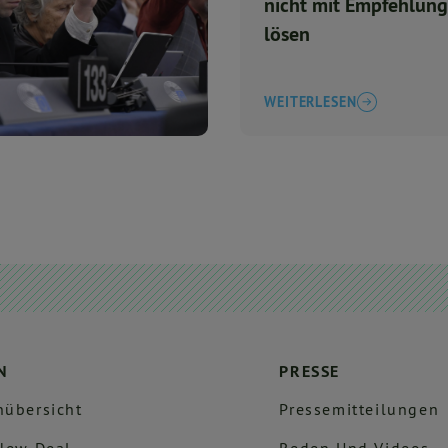
nicht mit Empfehlun
lösen
WEITERLESEN
N
PRESSE
übersicht
Pressemitteilungen
New Deal
Reden Und Videos