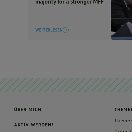
majority for a stronger MFF
WEITERLESEN
ÜBER MICH
THEME
Themen
AKTIV WERDEN!
Green 