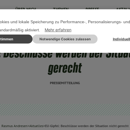
ÜBER MICH
THEMEN
PRESSE
AKTIV 
kies und lokale Speicherung zu Performance-, Personalisierungs- un
Mehr erfahren
tandardmäßig aktiviert.
stimmen
Notwendige Cookies zulassen
Individuel
10. FEBRUAR 2023
: Beschlüsse werden der Situa
gerecht
PRESSEMITTEILUNG
Rasmus Andresen
>
Aktuelles
>
EU-Gipfel: Beschlüsse werden der Situation nicht gerecht