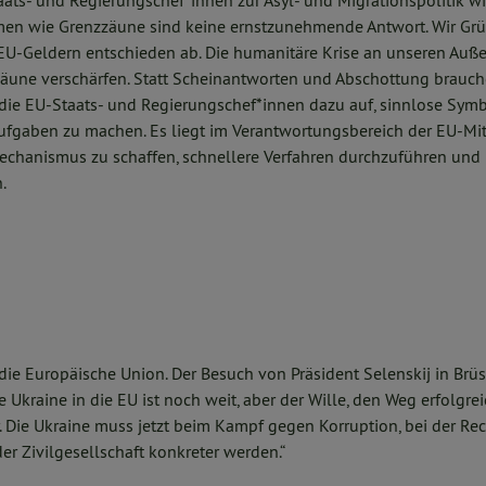
aats- und Regierungschef*innen zur Asyl- und Migrationspolitik wi
n wie Grenzzäune sind keine ernstzunehmende Antwort. Wir Gr
U-Geldern entschieden ab. Die humanitäre Krise an unseren Auß
äune verschärfen. Statt Scheinantworten und Abschottung brauch
 die EU-Staats- und Regierungschef*innen dazu auf, sinnlose Sym
ufgaben zu machen. Es liegt im Verantwortungsbereich der EU-Mit
hanismus zu schaffen, schnellere Verfahren durchzuführen und
.
 die Europäische Union. Der Besuch von Präsident Selenskij in Brüss
 Ukraine in die EU ist noch weit, aber der Wille, den Weg erfolgreic
. Die Ukraine muss jetzt beim Kampf gegen Korruption, bei der Rec
er Zivilgesellschaft konkreter werden.“