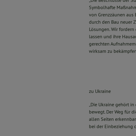
„Die Beschlüsse der St
Symbolhafte Maßnahme
von Grenzzäunen aus E
durch den Bau neuer Z
Lösungen. Wir fordern
lassen und ihre Hausa
gerechten Aufnahmemec
wirksam zu bekämpfen
zu Ukraine
„Die Ukraine gehört in
bewegt. Der Weg für die
allen Seiten erkennbar
bei der Einbeziehung d