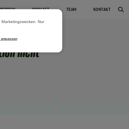
WERDEN!
PODCAST
TEAM
KONTAKT
d Marketingzwecken. Nur
l anpassen
tion nicht