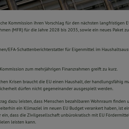
sche Kommission ihren Vorschlag für den nächsten langfristigen 
hmen (MFR) für die Jahre 2028 bis 2035, sowie ein neues Paket z
en/EFA-Schattenberichterstatter für Eigenmittel im Haushaltsaus
-Kommission zum mehrjährigen Finanzrahmen greift zu kurz.
chen Krisen braucht die EU einen Haushalt, der handlungsfähig ma
icherheit dürfen nicht gegeneinander ausgespielt werden.
trag dazu leisten, dass Menschen bezahlbaren Wohnraum finden 
terhin ein Klimaziel im neuen EU Budget verankert haben, ist ein
 ein, dass die Zivilgesellschaft unbürokratisch mit EU Fördermittel
elen leisten kann.