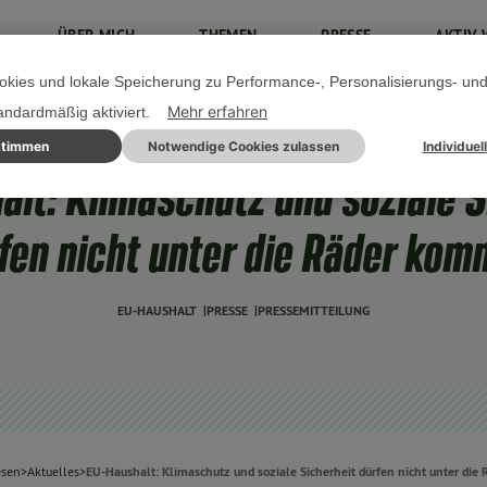
ÜBER MICH
THEMEN
PRESSE
AKTIV 
kies und lokale Speicherung zu Performance-, Personalisierungs- un
Mehr erfahren
tandardmäßig aktiviert.
stimmen
Notwendige Cookies zulassen
Individuel
16. JULI 2025
alt: Klimaschutz und soziale S
fen nicht unter die Räder ko
EU-HAUSHALT
PRESSE
PRESSEMITTEILUNG
esen
>
Aktuelles
>
EU-Haushalt: Klimaschutz und soziale Sicherheit dürfen nicht unter di