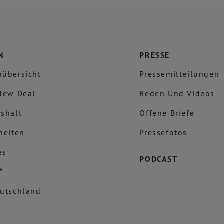
N
PRESSE
übersicht
Pressemitteilungen
New Deal
Reden Und Videos
shalt
Offene Briefe
heiten
Pressefotos
es
PODCAST
*
utschland