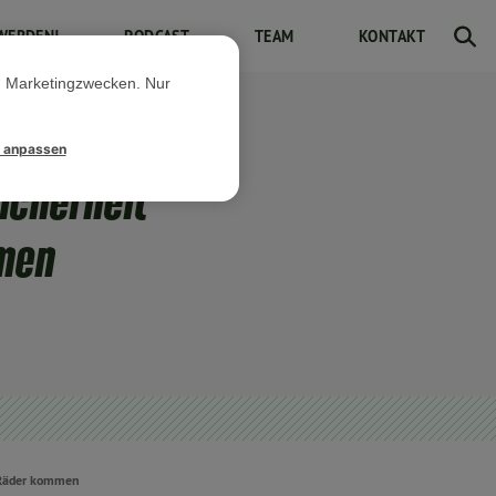
WERDEN!
PODCAST
TEAM
KONTAKT
d Marketingzwecken. Nur
l anpassen
icherheit
mmen
e Räder kommen