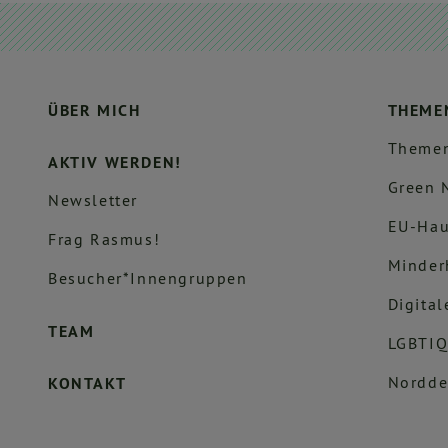
ÜBER MICH
THEME
Themen
AKTIV WERDEN!
Green 
Newsletter
EU-Hau
Frag Rasmus!
Minder
Besucher*innengruppen
Digital
TEAM
LGBTIQ
Nordde
KONTAKT