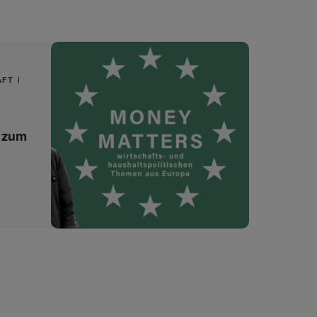
AFT
l zum
2034