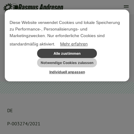
Diese Website verwendet Cookies und lokale Speicherung
zu Performance-, Personalisierungs- und
16. SEPTEMBER 2021
Marketingzwecken. Nur erforderliche Cookies sind
EU-Kommission zu LGTBIQ*-Rechten
Mehr erfahren
standardmäßig aktiviert.
in Ungarn
Alle zustimmen
Notwendige Cookies zulassen
LGBTIQ*
OFFENE BRIEFE
Individuell anpassen
DE
P-003274/2021