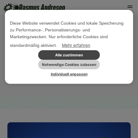
Diese Website verwendet Cookies und lokale Speicherung
zu Performance-, Personalisierungs- und
11. NOVEMBER 2025
Marketingzwecken. Nur erforderliche Cookies sind
EuGH-Entscheidung über die
Mehr erfahren
standardmäßig aktiviert.
Mindestlohnrichtlinie: Ein Erfolg für
Alle zustimmen
faire Löhne
Notwendige Cookies zulassen
Individuell anpassen
PRESSEMITTEILUNG
SOZIALE GERECHTIGKEIT