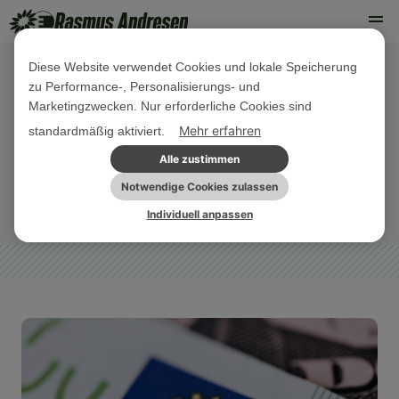
Diese Website verwendet Cookies und lokale Speicherung
zu Performance-, Personalisierungs- und
01. JUNI 2022
Marketingzwecken. Nur erforderliche Cookies sind
Euro für Kroatien: Jetzt brauchen
Mehr erfahren
standardmäßig aktiviert.
wir erst recht
Alle zustimmen
Notwendige Cookies zulassen
EU-HAUSHALT
PRESSEMITTEILUNG
Individuell anpassen