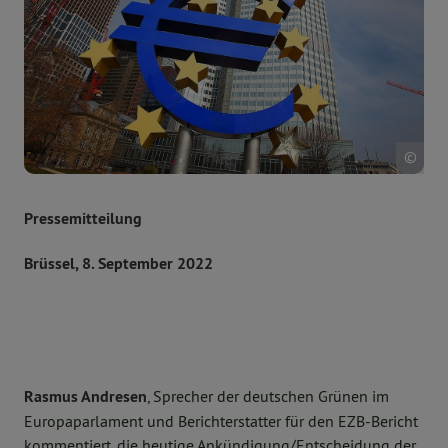
©BE
Pressemitteilung
Brüssel, 8. September 2022
Rasmus Andresen
, Sprecher der deutschen Grünen im
Europaparlament und Berichterstatter für den EZB-Bericht
kommentiert, die heutige Ankündigung/Entscheidung der