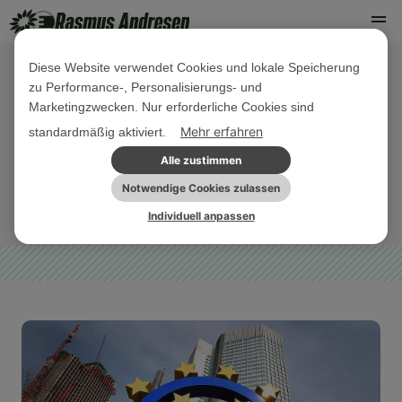
Diese Website verwendet Cookies und lokale Speicherung
zu Performance-, Personalisierungs- und
08. SEPTEMBER 2022
Marketingzwecken. Nur erforderliche Cookies sind
EZB: Zinsanhebungen in dieser
Mehr erfahren
standardmäßig aktiviert.
Situation brandgefährlich
Alle zustimmen
Notwendige Cookies zulassen
EU-HAUSHALT
PRESSEMITTEILUNG
Individuell anpassen