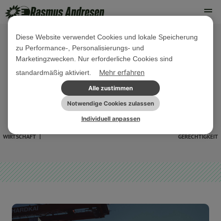
Diese Website verwendet Cookies und lokale Speicherung
zu Performance-, Personalisierungs- und
09. OKTOBER 2024
Marketingzwecken. Nur erforderliche Cookies sind
FSG: Windhorst wird seiner
Mehr erfahren
standardmäßig aktiviert.
Verantwortung nicht gerecht und
Alle zustimmen
sollte gehen
Notwendige Cookies zulassen
Individuell anpassen
EU-
NORDDEUTSCHLAND
PRESSE
PRESSEMITTEILUNG
SOZIALE
WIRTSCHAFT
GERECHTIGKEIT