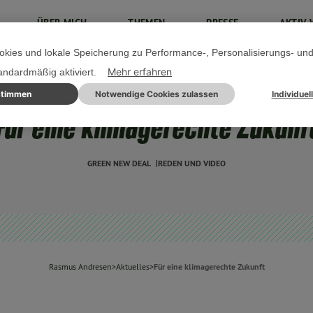
ÜBER MICH
THEMEN
PRESSE
AKTIV 
kies und lokale Speicherung zu Performance-, Personalisierungs- un
Mehr erfahren
tandardmäßig aktiviert.
stimmen
Notwendige Cookies zulassen
Individuel
07. JUNI 2020
Für eine klimagerechte Zukunf
GREEN NEW DEAL
REDEN UND VIDEO
Rasmus Andresen
>
Aktuelles
>
Für eine klimagerechte Zukunft