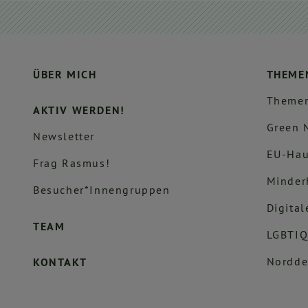
ÜBER MICH
THEME
Themen
AKTIV WERDEN!
Green 
Newsletter
EU-Hau
Frag Rasmus!
Minder
Besucher*innengruppen
Digital
TEAM
LGBTIQ
Nordde
KONTAKT