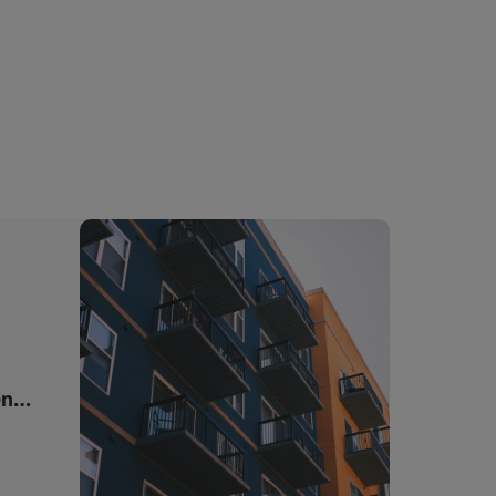
en
rung