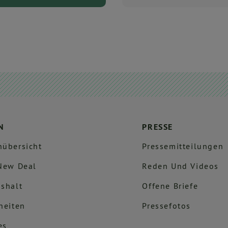
N
PRESSE
übersicht
Pressemitteilungen
New Deal
Reden Und Videos
shalt
Offene Briefe
heiten
Pressefotos
es