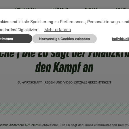
ÜBER MICH
THEMEN
PRESSE
AKTIV 
kies und lokale Speicherung zu Performance-, Personalisierungs- un
Mehr erfahren
tandardmäßig aktiviert.
stimmen
Notwendige Cookies zulassen
Individuel
04. APRIL 2024
he | Die EU sagt der Finanzkri
den Kampf an
EU-WIRTSCHAFT
REDEN UND VIDEO
SOZIALE GERECHTIGKEIT
asmus Andresen
>
Aktuelles
>
Geldwäsche | Die EU sagt der Finanzkriminalität den Kampf 