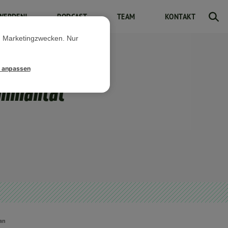
WERDEN!
PODCAST
TEAM
KONTAKT
d Marketingzwecken. Nur
l anpassen
minalität
an