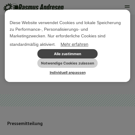
Diese Website verwendet Cookies und lokale Speicherung
zu Performance-, Personalisierungs- und
01. FEBRUAR 2023
Marketingzwecken. Nur erforderliche Cookies sind
Grenzüberschreitender
Mehr erfahren
standardmäßig aktiviert.
Bahnverkehr: Große Chance für
Alle zustimmen
Grenzregion
Notwendige Cookies zulassen
Individuell anpassen
NORDDEUTSCHLAND
PRESSEMITTEILUNG
Pressemitteilung