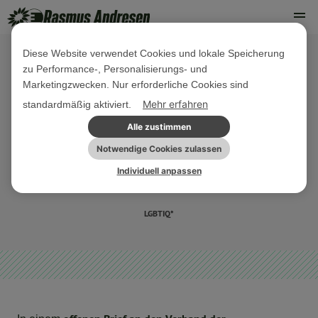
Diese Website verwendet Cookies und lokale Speicherung
zu Performance-, Personalisierungs- und
07. JULI 2021
Marketingzwecken. Nur erforderliche Cookies sind
Grundrechte, LGBTI und
Mehr erfahren
standardmäßig aktiviert.
Rechtstaatlichkeit in Ungarn:
Alle zustimmen
Offener Brief an deutsche
Notwendige Cookies zulassen
Individuell anpassen
Wirtschaft
LGBTIQ*