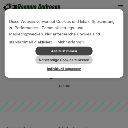
Diese Website verwendet Cookies und lokale Speicherung
zu Performance-, Personalisierungs- und
09. FEBRUAR 2018
Marketingzwecken. Nur erforderliche Cookies sind
Grußwort anlässlich des
Mehr erfahren
standardmäßig aktiviert.
Landesschülerparlaments der
Alle zustimmen
Gymnasien Schleswig-Holsteins:
Notwendige Cookies zulassen
Individuell anpassen
„Nachhaltigkeit in der Schule“
ARCHIV