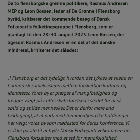
De to flensborgske grønne politikere, Rasmus Andresen
MEP og Leon Bossen, leder af De Grønne i Flensborg
byråd, kritiserer det kommende besøg af Dansk
Folkepartis folketingsgruppe i Flensborg, som er
planlagt til den 28.-30. august 2023. Leon Bossen, der
ligesom Rasmus Andresen er en del af det danske
mindretal, kritiserer det således:
„I Flensborg er det tydeligt, hvordan det lykkes at skabe en
harmonisk sameksistens mellem forskellige kulturer og
identiteter. Vores by er præget af mangfoldighed og
lægger vægt på fællesskabsfølelsen i stedet for at så
splid og splitte mennesker. Det er derfor mere end
beklageligt, at et parti med fremmedfjendske holdninger
har valgt vores by som mødested for deres konference. Vi
er ikke parate til at byde Dansk Folkeparti velkommen her.
Flensborg fortsætter med at stå for mangfoldighed.