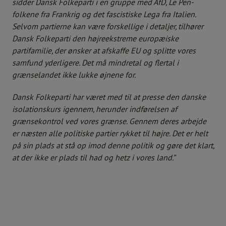
sidder Dansk Folkeparti i en gruppe med AfD, Le Pen-
folkene fra Frankrig og det fascistiske Lega fra Italien.
Selvom partierne kan være forskellige i detaljer, tilhører
Dansk Folkeparti den højreekstreme europæiske
partifamilie, der ønsker at afskaffe EU og splitte vores
samfund yderligere. Det må mindretal og flertal i
grænselandet ikke lukke øjnene for.
Dansk Folkeparti har været med til at presse den danske
isolationskurs igennem, herunder indførelsen af
grænsekontrol ved vores grænse. Gennem deres arbejde
er næsten alle politiske partier rykket til højre. Det er helt
på sin plads at stå op imod denne politik og gøre det klart,
at der ikke er plads til had og hetz i vores land.”