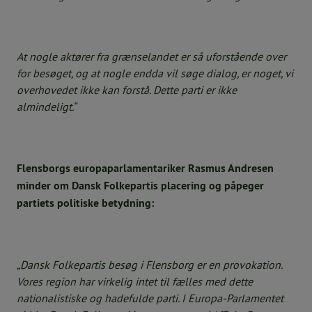
At nogle aktører fra grænselandet er så uforstående over
for besøget, og at nogle endda vil søge dialog, er noget, vi
overhovedet ikke kan forstå. Dette parti er ikke
almindeligt.“
Flensborgs europaparlamentariker Rasmus Andresen
minder om Dansk Folkepartis placering og påpeger
partiets politiske betydning:
„Dansk Folkepartis besøg i Flensborg er en provokation.
Vores region har virkelig intet til fælles med dette
nationalistiske og hadefulde parti. I Europa-Parlamentet