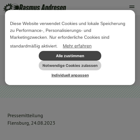
Diese Website verwendet Cookies und lokale Speicherung
zu Performance-, Personalisierungs- und
24. AUGUST 2023
Marketingzwecken. Nur erforderliche Cookies sind
Kein Platz für nationalistische
Mehr erfahren
standardmäßig aktiviert.
Dänische Volkspartei in Flensburg
Alle zustimmen
Notwendige Cookies zulassen
NORDDEUTSCHLAND
PRESSEMITTEILUNG
Individuell anpassen
Pressemitteilung
Flensburg, 24.08.2023