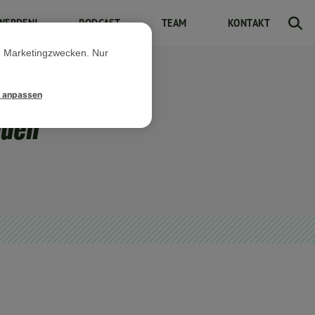
WERDEN!
PODCAST
TEAM
KONTAKT
d Marketingzwecken. Nur
l anpassen
äden