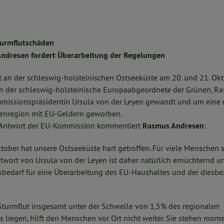
turmflutschäden
ndresen fordert Überarbeitung der Regelungen
 an der schleswig-holsteinischen Ostseeküste am 20. und 21. O
ich der schleswig-holsteinische Europaabgeordnete der Grünen, R
missionspräsidentin Ursula von der Leyen gewandt und um eine 
senregion mit EU-Geldern geworben.
 Antwort der EU-Kommission kommentiert
Rasmus Andresen
:
tober hat unsere Ostseeküste hart getroffen. Für viele Menschen 
ntwort von Ursula von der Leyen ist daher natürlich ernüchternd u
edarf für eine Überarbeitung des EU-Haushaltes und der diesbe
Sturmflut insgesamt unter der Schwelle von 1,5% des regionalen
s liegen, hilft den Menschen vor Ort nicht weiter. Sie stehen mo