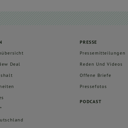
N
PRESSE
übersicht
Pressemitteilungen
New Deal
Reden Und Videos
shalt
Offene Briefe
heiten
Pressefotos
es
PODCAST
*
utschland