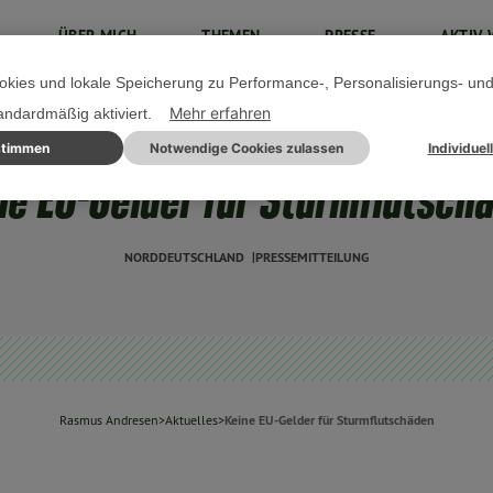
ÜBER MICH
THEMEN
PRESSE
AKTIV 
kies und lokale Speicherung zu Performance-, Personalisierungs- un
Mehr erfahren
tandardmäßig aktiviert.
stimmen
Notwendige Cookies zulassen
Individuel
05. DEZEMBER 2023
ne EU-Gelder für Sturmflutsch
NORDDEUTSCHLAND
PRESSEMITTEILUNG
Rasmus Andresen
>
Aktuelles
>
Keine EU-Gelder für Sturmflutschäden