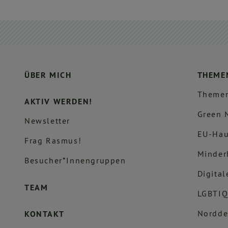
ÜBER MICH
THEME
Themen
AKTIV WERDEN!
Green 
Newsletter
EU-Hau
Frag Rasmus!
Minder
Besucher*innengruppen
Digital
TEAM
LGBTIQ
Nordde
KONTAKT