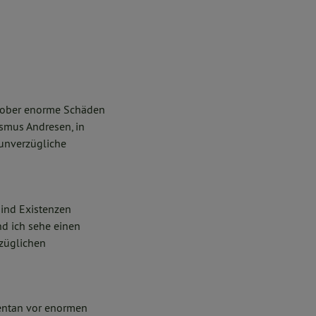
ktober enorme Schäden
asmus Andresen, in
unverzügliche
sind Existenzen
nd ich sehe einen
züglichen
mentan vor enormen