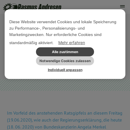
Diese Website verwendet Cookies und lokale Speicherung
zu Performance-, Personalisierungs- und
18. JUNI 2020
Marketingzwecken. Nur erforderliche Cookies sind
Keine Zeit für Geplänkel! EU-
Mehr erfahren
standardmäßig aktiviert.
Mitgliedstaaten in Verantwortung
Alle zustimmen
Notwendige Cookies zulassen
EU-HAUSHALT
PRESSEMITTEILUNG
Individuell anpassen
Im Vorfeld des anstehenden Ratsgipfels an diesem Freitag
(19.06.2020), wie auch der Regierungserklärung, die heute
(18. 06. 2020) von Bundeskanzlerin Angela Merkel