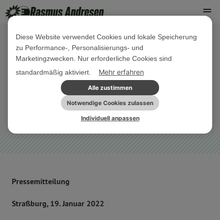
Diese Website verwendet Cookies und lokale Speicherung
zu Performance-, Personalisierungs- und
19. JANUAR 2022
Marketingzwecken. Nur erforderliche Cookies sind
Macron im EP: Ratspräsidentschaft
Mehr erfahren
standardmäßig aktiviert.
mit Fehlstart
Alle zustimmen
Notwendige Cookies zulassen
PRESSEMITTEILUNG
Individuell anpassen
Pressemitteilung
Straßburg, 19. Januar 2022