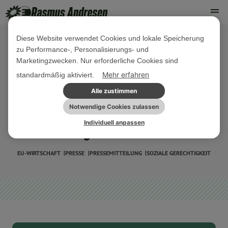
Diese Website verwendet Cookies und lokale Speicherung
zu Performance-, Personalisierungs- und
27. FEBRUAR 2025
Marketingzwecken. Nur erforderliche Cookies sind
Money Matters #38 Omnibus-
Mehr erfahren
standardmäßig aktiviert.
Vorschlag: die Kommission verpasst
Alle zustimmen
die Chance, einen effektiven
Notwendige Cookies zulassen
Individuell anpassen
Unterstützungsrahmen zu entwerfen
EU-WIRTSCHAFT
PRESSE
PRESSEMITTEILUNG
SOZIALE GERECHTIGKEIT