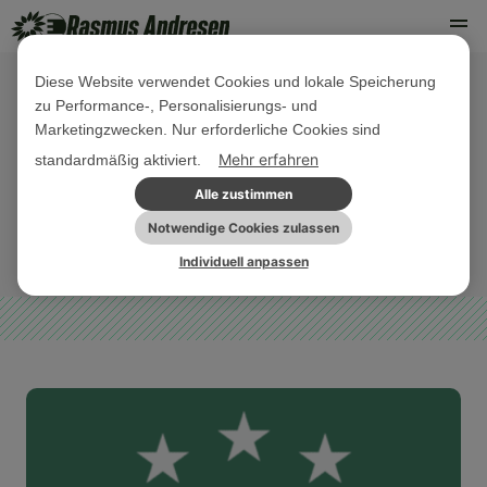
Diese Website verwendet Cookies und lokale Speicherung
zu Performance-, Personalisierungs- und
12. JUNI 2025
Marketingzwecken. Nur erforderliche Cookies sind
Money Matters #42: Der Haushalt
Mehr erfahren
standardmäßig aktiviert.
2026 ist auf Kante genäht!
Alle zustimmen
Notwendige Cookies zulassen
EU-WIRTSCHAFT
PRESSE
PRESSEMITTEILUNG
SOZIALE GERECHTIGKEIT
Individuell anpassen