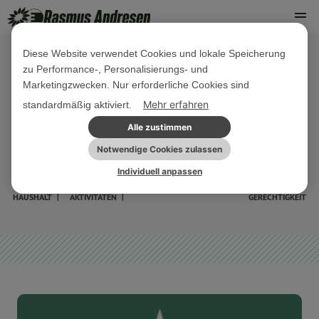
Diese Website verwendet Cookies und lokale Speicherung
zu Performance-, Personalisierungs- und
18. JULI 2025
Marketingzwecken. Nur erforderliche Cookies sind
Money Matters #44: Der neue
Mehr erfahren
standardmäßig aktiviert.
Mehrjährige Finanzrahmen - eine
Alle zustimmen
Analyse
Notwendige Cookies zulassen
Individuell anpassen
EU-
PARLAMENTARISCHE
PRESSE
PRESSEMITTEILUNG
SOZIALE
HAUSHALT
AKTIVITÄTEN
GERECHTIGKEIT