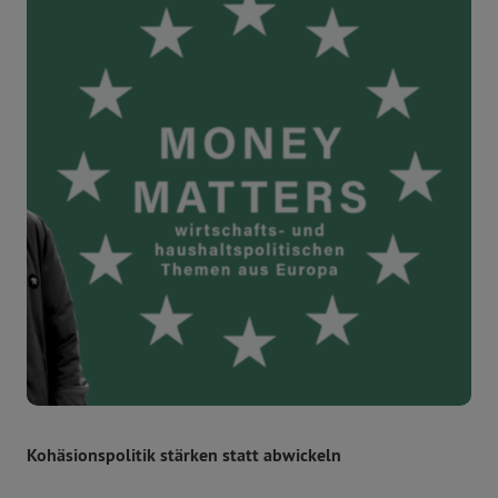
Kohäsionspolitik stärken statt abwickeln