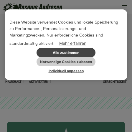
Diese Website verwendet Cookies und lokale Speicherung
zu Performance-, Personalisierungs- und
11. SEPTEMBER 2025
Marketingzwecken. Nur erforderliche Cookies sind
Money Matters #45:
Mehr erfahren
standardmäßig aktiviert.
Kohäsionspolitik stärken statt
Alle zustimmen
abwickeln!
Notwendige Cookies zulassen
Individuell anpassen
EU-
PARLAMENTARISCHE
PRESSE
PRESSEMITTEILUNG
SOZIALE
HAUSHALT
AKTIVITÄTEN
GERECHTIGKEIT