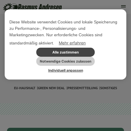
Diese Website verwendet Cookies und lokale Speicherung
zu Performance-, Personalisierungs- und
04. FEBRUAR 2022
Marketingzwecken. Nur erforderliche Cookies sind
Money-Matters-Briefing #1:
Mehr erfahren
standardmäßig aktiviert.
Eigenmitteln der EU, der Wandel zur
Alle zustimmen
nachhaltigen Schifffahrt und die
Notwendige Cookies zulassen
Individuell anpassen
Taxonomie
EU-HAUSHALT
GREEN NEW DEAL
PRESSEMITTEILUNG
SONSTIGES