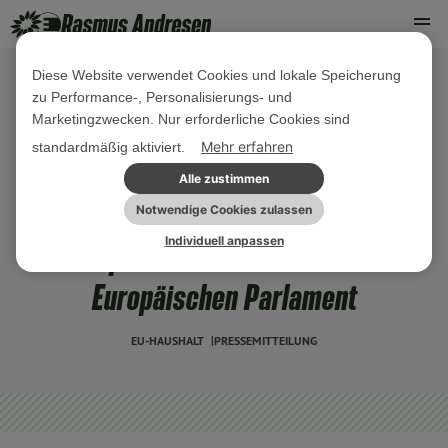
Diese Website verwendet Cookies und lokale Speicherung
zu Performance-, Personalisierungs- und
08. JUNI 2023
Marketingzwecken. Nur erforderliche Cookies sind
Money-Matters-Briefing #17:
Mehr erfahren
standardmäßig aktiviert.
Analyse des EU-Haushalts 2024 und
Alle zustimmen
Zusammenarbeit zwischen
Notwendige Cookies zulassen
Individuell anpassen
Europäischer Zentralbank und
Europäischen Parlament
EU-HAUSHALT
PRESSEMITTEILUNG