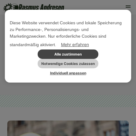
Diese Website verwendet Cookies und lokale Speicherung
zu Performance-, Personalisierungs- und
21. NOVEMBER 2022
Marketingzwecken. Nur erforderliche Cookies sind
Nach der COP: EU-Kommission soll
Mehr erfahren
standardmäßig aktiviert.
Plan für Ende von fossilen
Alle zustimmen
Subventionen bis 2025 vorlegen!
Notwendige Cookies zulassen
Individuell anpassen
GREEN NEW DEAL
PRESSEMITTEILUNG