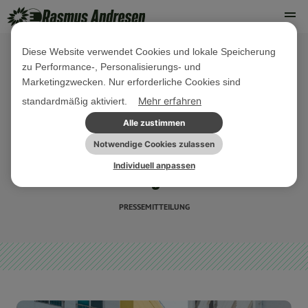
Diese Website verwendet Cookies und lokale Speicherung
zu Performance-, Personalisierungs- und
28. JANUAR 2022
Marketingzwecken. Nur erforderliche Cookies sind
Neue Studie zur Finanzialisierung
Mehr erfahren
standardmäßig aktiviert.
des Wohnungsmarkts – Große
Alle zustimmen
Investoren spielen Monopoly mit EU-
Notwendige Cookies zulassen
Individuell anpassen
Wohnungsmarkt
PRESSEMITTEILUNG