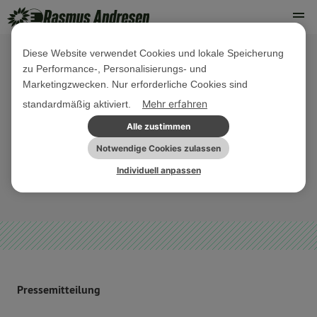
Diese Website verwendet Cookies und lokale Speicherung
zu Performance-, Personalisierungs- und
25. AUGUST 2023
Marketingzwecken. Nur erforderliche Cookies sind
Neuer niederländischer Kommissar:
Mehr erfahren
standardmäßig aktiviert.
Green Deal darf nicht gefährdet
Alle zustimmen
werden!
Notwendige Cookies zulassen
Individuell anpassen
PARLAMENTARISCHE AKTIVITÄTEN
PRESSEMITTEILUNG
Pressemitteilung