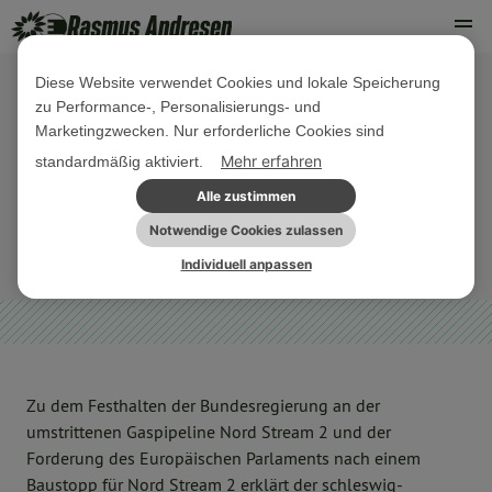
Diese Website verwendet Cookies und lokale Speicherung
zu Performance-, Personalisierungs- und
25. JANUAR 2021
Marketingzwecken. Nur erforderliche Cookies sind
Nord Stream schadet Schleswig-
Mehr erfahren
standardmäßig aktiviert.
Holstein und muss gestoppt werden!
Alle zustimmen
Notwendige Cookies zulassen
NORDDEUTSCHLAND
PRESSEMITTEILUNG
Individuell anpassen
Zu dem Festhalten der Bundesregierung an der
umstrittenen Gaspipeline Nord Stream 2 und der
Forderung des Europäischen Parlaments nach einem
Baustopp für Nord Stream 2 erklärt der schleswig-