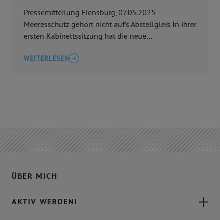
Pressemitteilung Flensburg, 07.05.2025
Meeresschutz gehört nicht auf’s Abstellgleis In ihrer
ersten Kabinettssitzung hat die neue
Bundesregierung eine Besch ...
WEITERLESEN
ÜBER MICH
AKTIV WERDEN!