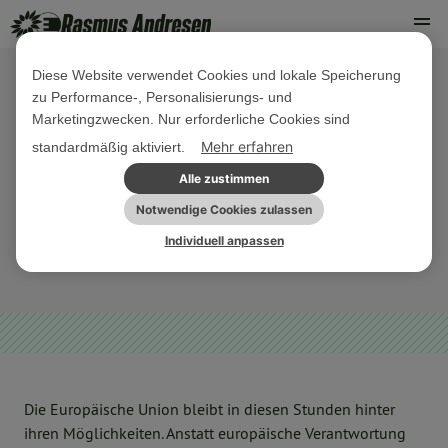
Diese Website verwendet Cookies und lokale Speicherung
zu Performance-, Personalisierungs- und
26. MÄRZ 2020
Marketingzwecken. Nur erforderliche Cookies sind
PE Die EU muss ihre Wirtschafts-
Mehr erfahren
standardmäßig aktiviert.
und Haushaltspolitik nun drastisch
Alle zustimmen
umdenken!
Notwendige Cookies zulassen
Individuell anpassen
GREEN NEW DEAL
PRESSE
Die Europäische Union bleibt in diesen Stunden hinter
ihren Möglichkeiten. Anstatt europäische Verantwortung