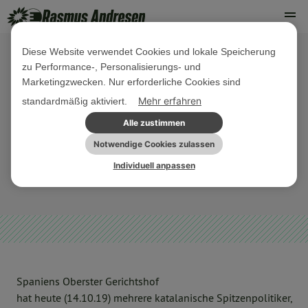
Diese Website verwendet Cookies und lokale Speicherung
zu Performance-, Personalisierungs- und
14. OKTOBER 2019
Marketingzwecken. Nur erforderliche Cookies sind
PE Die spanische Regierung muss
Mehr erfahren
standardmäßig aktiviert.
alles für eine Freilassung der
Alle zustimmen
katalanischen Politiker tun
Notwendige Cookies zulassen
Individuell anpassen
MINDERHEITEN
PRESSEMITTEILUNG
Spaniens Oberster Gerichtshof
hat heute (14.10.19) mehrere katalanische Spitzenpolitiker,