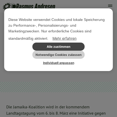
Diese Website verwendet Cookies und lokale Speicherung
zu Performance-, Personalisierungs- und
27. FEBRUAR 2019
Marketingzwecken. Nur erforderliche Cookies sind
PE Konversionstherapien und
Mehr erfahren
standardmäßig aktiviert.
Diskriminierung haben in Schleswig-
Alle zustimmen
Holstein keinen Platz
Notwendige Cookies zulassen
Individuell anpassen
LGBTIQ*
PRESSEMITTEILUNG
Die Jamaika-Koalition wird in der kommendem
Landtagstagung vom 6. bis 8. März eine Initiative gegen