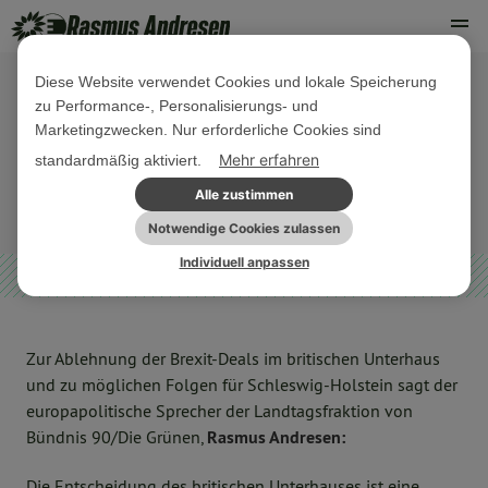
Diese Website verwendet Cookies und lokale Speicherung
zu Performance-, Personalisierungs- und
16. JANUAR 2019
Marketingzwecken. Nur erforderliche Cookies sind
PE Let the people vote
Mehr erfahren
standardmäßig aktiviert.
Alle zustimmen
PRESSEMITTEILUNG
SONSTIGES
Notwendige Cookies zulassen
Individuell anpassen
Zur Ablehnung der Brexit-Deals im britischen Unterhaus
und zu möglichen Folgen für Schleswig-Holstein sagt der
europapolitische Sprecher der Landtagsfraktion von
Bündnis 90/Die Grünen,
Rasmus Andresen:
Die Entscheidung des britischen Unterhauses ist eine