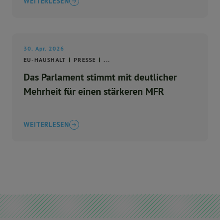
WEITERLESEN
30. Apr. 2026
EU-HAUSHALT
PRESSE
...
Das Parlament stimmt mit deutlicher
Mehrheit für einen stärkeren MFR
WEITERLESEN