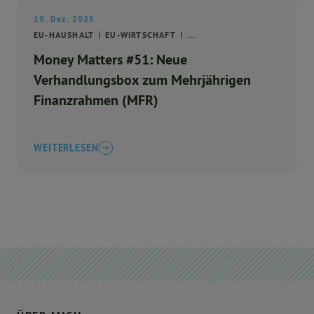
19. Dez. 2025
EU-HAUSHALT
EU-WIRTSCHAFT
...
Money Matters #51: Neue
Verhandlungsbox zum Mehrjährigen
Finanzrahmen (MFR)
WEITERLESEN