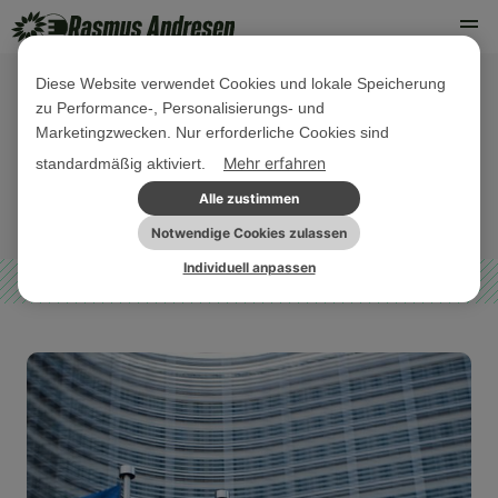
Diese Website verwendet Cookies und lokale Speicherung
zu Performance-, Personalisierungs- und
06. NOVEMBER 2024
Marketingzwecken. Nur erforderliche Cookies sind
Confirmation Hearings: Piotr Serafin
Mehr erfahren
standardmäßig aktiviert.
Alle zustimmen
PARLAMENTARISCHE AKTIVITÄTEN
PRESSEMITTEILUNG
Notwendige Cookies zulassen
Individuell anpassen