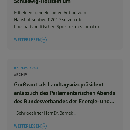
Schleswig-Holstein um
Mit einem gemeinsamen Antrag zum
Haushaltsentwurf 2019 setzen die
haushaltspolitischen Sprecher des Jamaika- ...
WEITERLESEN
07. Nov. 2018
ARCHIV
Grußwort als Landtagsvizepräsident
anlässlich des Parlamentarischen Abends
des Bundesverbandes der Energie- und
Wasserwirtschaft e. V. (BDEW-Gruppe
Sehr geehrter Herr Dr. Barnek ...
Norddeutschland)
WEITERLESEN