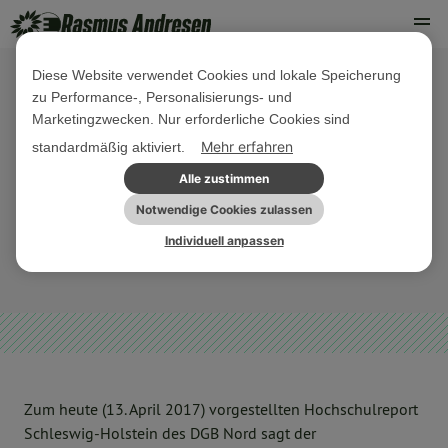
Diese Website verwendet Cookies und lokale Speicherung
zu Performance-, Personalisierungs- und
13. APRIL 2017
Marketingzwecken. Nur erforderliche Cookies sind
PM Gute Arbeitsbedingungen sind
Mehr erfahren
standardmäßig aktiviert.
Grundlage für erfolgreiche
Alle zustimmen
Hochschulen
Notwendige Cookies zulassen
Individuell anpassen
ARCHIV
Zum heute (13. April 2017) vorgestellten Hochschulreport
Schleswig-Holstein des DGB Nord sagt der