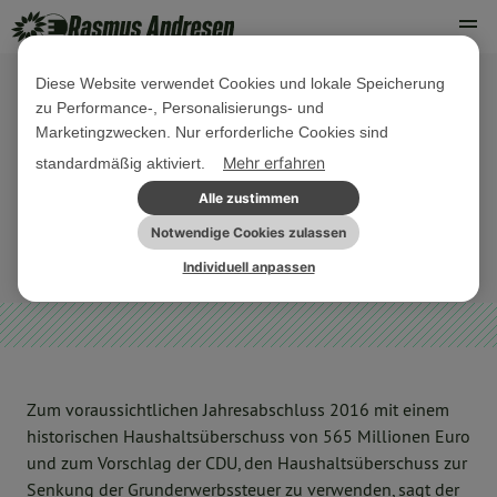
Diese Website verwendet Cookies und lokale Speicherung
zu Performance-, Personalisierungs- und
10. JANUAR 2017
Marketingzwecken. Nur erforderliche Cookies sind
PM Haushaltssanierung statt
Mehr erfahren
standardmäßig aktiviert.
populistischer Steuersenkung
Alle zustimmen
Notwendige Cookies zulassen
ARCHIV
Individuell anpassen
Zum voraussichtlichen Jahresabschluss 2016 mit einem
historischen Haushaltsüberschuss von 565 Millionen Euro
und zum Vorschlag der CDU, den Haushaltsüberschuss zur
Senkung der Grunderwerbssteuer zu verwenden, sagt der