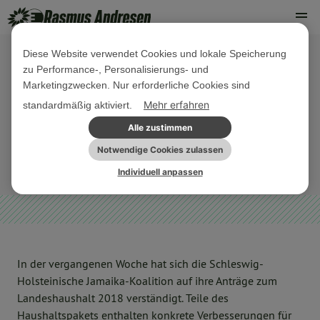
Diese Website verwendet Cookies und lokale Speicherung
zu Performance-, Personalisierungs- und
03. FEBRUAR 2018
Marketingzwecken. Nur erforderliche Cookies sind
PM Jamaika-Koalition stärkt Queer-
Mehr erfahren
standardmäßig aktiviert.
Arbeit in Schleswig-Holstein
Alle zustimmen
Notwendige Cookies zulassen
ARCHIV
Individuell anpassen
In der vergangenen Woche hat sich die Schleswig-
Holsteinische Jamaika-Koalition auf ihre Anträge zum
Landeshaushalt 2018 verständigt. Teile des
Haushaltspakets enthalten konkrete Verbesserungen für