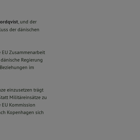
ordqvist
, und der
hluss der dänischen
 die EU Zusammenarbeit
e dänische Regierung
n Beziehungen im
ze einzusetzen trägt
att Militäreinsätze zu
die EU Kommission
 nach Kopenhagen sich