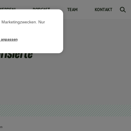
WERDEN!
PODCAST
TEAM
KONTAKT
d Marketingzwecken. Nur
l anpassen
risierte
en