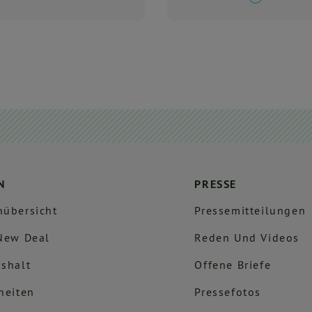
N
PRESSE
übersicht
Pressemitteilungen
New Deal
Reden Und Videos
shalt
Offene Briefe
heiten
Pressefotos