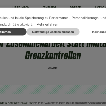
ÜBER MICH
THEMEN
PRESSE
AKTIV 
kies und lokale Speicherung zu Performance-, Personalisierungs- un
Mehr erfahren
tandardmäßig aktiviert.
stimmen
Notwendige Cookies zulassen
Individuel
10. SEPTEMBER 2017
 Zusammenarbeit statt milita
Grenzkontrollen
ARCHIV
asmus Andresen
>
Aktuelles
>
PM Mehr Zusammenarbeit statt militarisierte Grenzkontroll