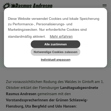
Diese Website verwendet Cookies und lokale Speicherung
zu Performance-, Personalisierungs- und
29. SEPTEMBER 2017
Marketingzwecken. Nur erforderliche Cookies sind
PM Rodung des Gintofter Waldes
Mehr erfahren
standardmäßig aktiviert.
Alle zustimmen
ARCHIV
Notwendige Cookies zulassen
Individuell anpassen
Zur voraussichtlichen Rodung des Waldes in Gintoft am 1.
Oktober erklärt der Flensburger
Landtagsabgeordnete
Rasmus Andresen
gemeinsam mit den
VorstandssprecherInnen der Grünen Schleswig-
Flensburg, Uta Bergfeld und Udo Hansen
: